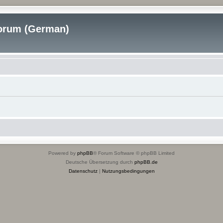
rum (German)
Powered by
phpBB
® Forum Software © phpBB Limited
Deutsche Übersetzung durch
phpBB.de
Datenschutz
|
Nutzungsbedingungen