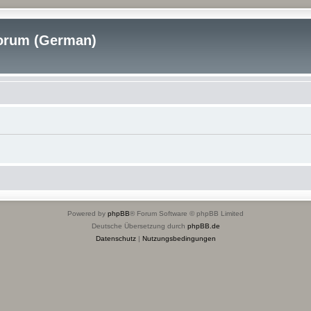
rum (German)
Powered by
phpBB
® Forum Software © phpBB Limited
Deutsche Übersetzung durch
phpBB.de
Datenschutz
|
Nutzungsbedingungen