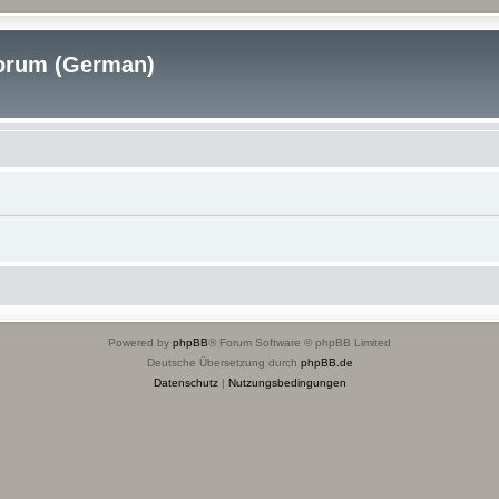
rum (German)
Powered by
phpBB
® Forum Software © phpBB Limited
Deutsche Übersetzung durch
phpBB.de
Datenschutz
|
Nutzungsbedingungen