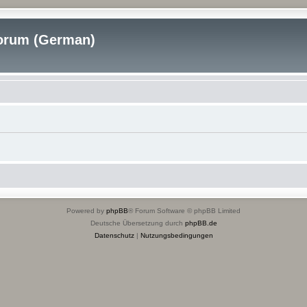
rum (German)
Powered by
phpBB
® Forum Software © phpBB Limited
Deutsche Übersetzung durch
phpBB.de
Datenschutz
|
Nutzungsbedingungen