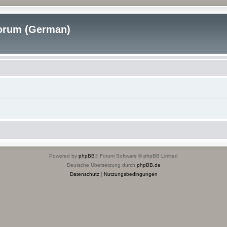
rum (German)
Powered by
phpBB
® Forum Software © phpBB Limited
Deutsche Übersetzung durch
phpBB.de
Datenschutz
|
Nutzungsbedingungen