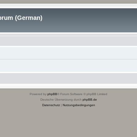
rum (German)
Powered by
phpBB
® Forum Software © phpBB Limited
Deutsche Übersetzung durch
phpBB.de
Datenschutz
|
Nutzungsbedingungen