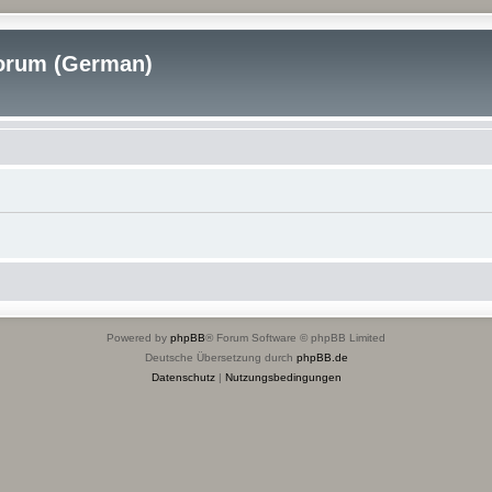
rum (German)
Powered by
phpBB
® Forum Software © phpBB Limited
Deutsche Übersetzung durch
phpBB.de
Datenschutz
|
Nutzungsbedingungen