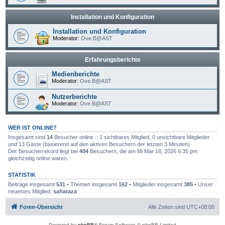
Installation und Konfiguration
Installation und Konfiguration
Moderator:
Ove.B@AST
Erfahrungsberichte
Medienberichte
Moderator:
Ove.B@AST
Nutzerberichte
Moderator:
Ove.B@AST
WER IST ONLINE?
Insgesamt sind
14
Besucher online :: 1 sichtbares Mitglied, 0 unsichtbare Mitglieder
und 13 Gäste (basierend auf den aktiven Besuchern der letzten 3 Minuten)
Der Besucherrekord liegt bei
404
Besuchern, die am Mi Mär 18, 2026 6:35 pm
gleichzeitig online waren.
STATISTIK
Beiträge insgesamt
531
• Themen insgesamt
162
• Mitglieder insgesamt
385
• Unser
neuestes Mitglied:
safiaraza
Foren-Übersicht
Alle Zeiten sind
UTC+08:00
Powered by
phpBB
® Forum Software © phpBB Limited