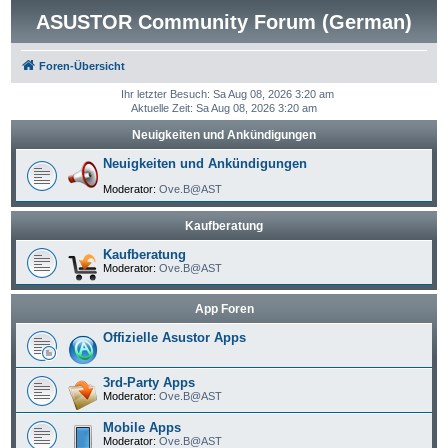
ASUSTOR Community Forum (German)
Foren-Übersicht
Ihr letzter Besuch: Sa Aug 08, 2026 3:20 am
Aktuelle Zeit: Sa Aug 08, 2026 3:20 am
Neuigkeiten und Ankündigungen
Neuigkeiten und Ankündigungen
Moderator:
Ove.B@AST
Kaufberatung
Kaufberatung
Moderator:
Ove.B@AST
App Foren
Offizielle Asustor Apps
3rd-Party Apps
Moderator:
Ove.B@AST
Mobile Apps
Moderator:
Ove.B@AST