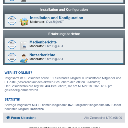
Installation und Konfiguration
Installation und Konfiguration
Moderator:
Ove.B@AST
Erfahrungsberichte
Medienberichte
Moderator:
Ove.B@AST
Nutzerberichte
Moderator:
Ove.B@AST
WER IST ONLINE?
Insgesamt ist
1
Besucher online :: 1 sichtbares Mitglied, 0 unsichtbare Mitglieder und
0 Gäste (basierend auf den aktiven Besuchern der letzten 3 Minuten)
Der Besucherrekord liegt bei
404
Besuchern, die am Mi Mär 18, 2026 6:35 pm
gleichzeitig online waren.
STATISTIK
Beiträge insgesamt
531
• Themen insgesamt
162
• Mitglieder insgesamt
385
• Unser
neuestes Mitglied:
safiaraza
Foren-Übersicht
Alle Zeiten sind
UTC+08:00
Powered by
phpBB
® Forum Software © phpBB Limited