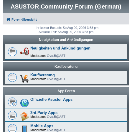
ASUSTOR Community Forum (German)
Foren-Übersicht
Ihr letzter Besuch: So Aug 09, 2026 3:58 pm
Aktuelle Zeit: So Aug 09, 2026 3:58 pm
Neuigkeiten und Ankündigungen
Neuigkeiten und Ankündigungen
Moderator:
Ove.B@AST
Kaufberatung
Kaufberatung
Moderator:
Ove.B@AST
App Foren
Offizielle Asustor Apps
3rd-Party Apps
Moderator:
Ove.B@AST
Mobile Apps
Moderator:
Ove.B@AST