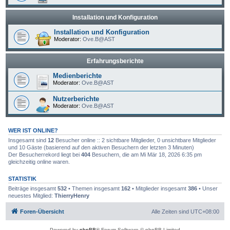
Installation und Konfiguration
Installation und Konfiguration
Moderator:
Ove.B@AST
Erfahrungsberichte
Medienberichte
Moderator:
Ove.B@AST
Nutzerberichte
Moderator:
Ove.B@AST
WER IST ONLINE?
Insgesamt sind
12
Besucher online :: 2 sichtbare Mitglieder, 0 unsichtbare Mitglieder
und 10 Gäste (basierend auf den aktiven Besuchern der letzten 3 Minuten)
Der Besucherrekord liegt bei
404
Besuchern, die am Mi Mär 18, 2026 6:35 pm
gleichzeitig online waren.
STATISTIK
Beiträge insgesamt
532
• Themen insgesamt
162
• Mitglieder insgesamt
386
• Unser
neuestes Mitglied:
ThierryHenry
Foren-Übersicht
Alle Zeiten sind
UTC+08:00
Powered by
phpBB
® Forum Software © phpBB Limited