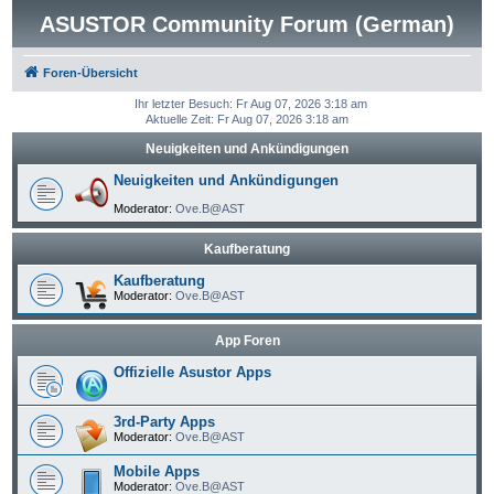
ASUSTOR Community Forum (German)
Foren-Übersicht
Ihr letzter Besuch: Fr Aug 07, 2026 3:18 am
Aktuelle Zeit: Fr Aug 07, 2026 3:18 am
Neuigkeiten und Ankündigungen
Neuigkeiten und Ankündigungen
Moderator:
Ove.B@AST
Kaufberatung
Kaufberatung
Moderator:
Ove.B@AST
App Foren
Offizielle Asustor Apps
3rd-Party Apps
Moderator:
Ove.B@AST
Mobile Apps
Moderator:
Ove.B@AST