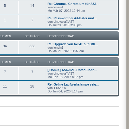
Re: Chrome / Chromium für AS6…
5
14
von
lensin1
Mo Mär 07, 2022 12:44 pm
Re: Passwort bei AiMaster und…
1
2
von
cindywu@AST
Do Jul 23, 2015 3:00 pm
THEMEN
BEITRÄGE
LETZTER BEITRAG
Re: Upgrade von 6704T auf 680…
94
338
von
lensin1
Do Mai 21, 2026 11:37 am
THEMEN
BEITRÄGE
LETZTER BEITRAG
[iDomiX] AS6202T-Erster Eindr…
7
7
von
cindywu@AST
Mo Feb 13, 2017 8:02 pm
Re: Grüne Laufwerkslampe zeig…
11
28
von
TTo2025
Do Jun 04, 2026 5:14 pm