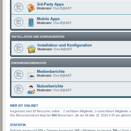
3rd-Party Apps
Moderator:
Ove.B@AST
Mobile Apps
Moderator:
Ove.B@AST
INSTALLATION UND KONFIGURATION
Installation und Konfiguration
Moderator:
Ove.B@AST
ERFAHRUNGSBERICHTE
Medienberichte
Moderator:
Ove.B@AST
Nutzerberichte
Moderator:
Ove.B@AST
WER IST ONLINE?
Insgesamt sind
17
Besucher online :: 2 sichtbare Mitglieder, 0 unsichtbare Mitgliede
Der Besucherrekord liegt bei
404
Besuchern, die am Mi Mär 18, 2026 6:35 pm gleichze
STATISTIK
Beiträge insgesamt
531
• Themen insgesamt
162
• Mitglieder insgesamt
385
• Unser n