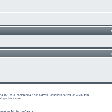
r und 15 Gäste (basierend auf den aktiven Besuchern der letzten 3 Minuten)
itig online waren.
euestes Mitglied:
safiaraza