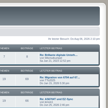
Ihr letzter Besuch: Do Aug 06, 2026 2:10 pm
THEMEN
BEITRÄGE
LETZTER BEITRAG
Re: Brillante digitale Unterh…
7
8
von
Wismutkumpel
Sa Jan 21, 2023 12:52 pm
THEMEN
BEITRÄGE
LETZTER BEITRAG
Re: Migration von 6704 auf 67…
19
69
von
TTo2025
Do Jan 15, 2026 5:30 pm
THEMEN
BEITRÄGE
LETZTER BEITRAG
Re: AS6704T und EZ-Sync
19
66
von
lensin1
Do Jun 25, 2026 2:46 pm