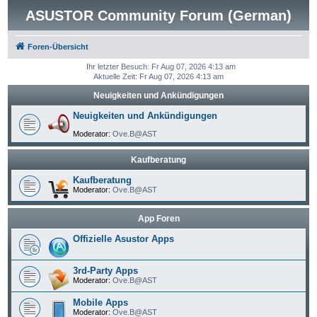
ASUSTOR Community Forum (German)
Foren-Übersicht
Ihr letzter Besuch: Fr Aug 07, 2026 4:13 am
Aktuelle Zeit: Fr Aug 07, 2026 4:13 am
Neuigkeiten und Ankündigungen
Neuigkeiten und Ankündigungen
Moderator:
Ove.B@AST
Kaufberatung
Kaufberatung
Moderator:
Ove.B@AST
App Foren
Offizielle Asustor Apps
3rd-Party Apps
Moderator:
Ove.B@AST
Mobile Apps
Moderator:
Ove.B@AST