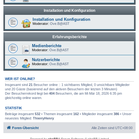
Installation und Konfiguration
Installation und Konfiguration
Moderator:
Ove.B@AST
Erfahrungsberichte
Medienberichte
Moderator:
Ove.B@AST
Nutzerberichte
Moderator:
Ove.B@AST
WER IST ONLINE?
Insgesamt sind
21
Besucher online :: 1 sichtbares Mitglied, 0 unsichtbare Mitglieder
und 20 Gäste (basierend auf den aktiven Besuchern der letzten 3 Minuten)
Der Besucherrekord liegt bei
404
Besuchern, die am Mi Mär 18, 2026 6:35 pm
gleichzeitig online waren.
STATISTIK
Beiträge insgesamt
532
• Themen insgesamt
162
• Mitglieder insgesamt
386
• Unser
neuestes Mitglied:
ThierryHenry
Foren-Übersicht
Alle Zeiten sind
UTC+08:00
Powered by
phpBB
® Forum Software © phpBB Limited