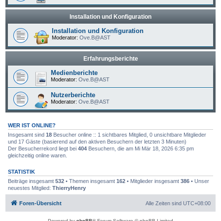
Installation und Konfiguration
Installation und Konfiguration
Moderator:
Ove.B@AST
Erfahrungsberichte
Medienberichte
Moderator:
Ove.B@AST
Nutzerberichte
Moderator:
Ove.B@AST
WER IST ONLINE?
Insgesamt sind
18
Besucher online :: 1 sichtbares Mitglied, 0 unsichtbare Mitglieder
und 17 Gäste (basierend auf den aktiven Besuchern der letzten 3 Minuten)
Der Besucherrekord liegt bei
404
Besuchern, die am Mi Mär 18, 2026 6:35 pm
gleichzeitig online waren.
STATISTIK
Beiträge insgesamt
532
• Themen insgesamt
162
• Mitglieder insgesamt
386
• Unser
neuestes Mitglied:
ThierryHenry
Foren-Übersicht
Alle Zeiten sind
UTC+08:00
Powered by
phpBB
® Forum Software © phpBB Limited