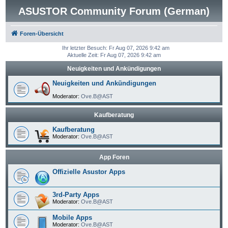
ASUSTOR Community Forum (German)
Foren-Übersicht
Ihr letzter Besuch: Fr Aug 07, 2026 9:42 am
Aktuelle Zeit: Fr Aug 07, 2026 9:42 am
Neuigkeiten und Ankündigungen
Neuigkeiten und Ankündigungen
Moderator:
Ove.B@AST
Kaufberatung
Kaufberatung
Moderator:
Ove.B@AST
App Foren
Offizielle Asustor Apps
3rd-Party Apps
Moderator:
Ove.B@AST
Mobile Apps
Moderator:
Ove.B@AST