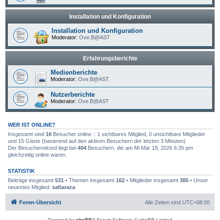
Installation und Konfiguration
Installation und Konfiguration
Moderator:
Ove.B@AST
Erfahrungsberichte
Medienberichte
Moderator:
Ove.B@AST
Nutzerberichte
Moderator:
Ove.B@AST
WER IST ONLINE?
Insgesamt sind
16
Besucher online :: 1 sichtbares Mitglied, 0 unsichtbare Mitglieder
und 15 Gäste (basierend auf den aktiven Besuchern der letzten 3 Minuten)
Der Besucherrekord liegt bei
404
Besuchern, die am Mi Mär 18, 2026 6:35 pm
gleichzeitig online waren.
STATISTIK
Beiträge insgesamt
531
• Themen insgesamt
162
• Mitglieder insgesamt
385
• Unser
neuestes Mitglied:
safiaraza
Foren-Übersicht
Alle Zeiten sind
UTC+08:00
Powered by
phpBB
® Forum Software © phpBB Limited