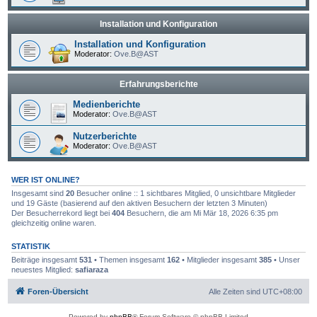
Installation und Konfiguration
Installation und Konfiguration
Moderator:
Ove.B@AST
Erfahrungsberichte
Medienberichte
Moderator:
Ove.B@AST
Nutzerberichte
Moderator:
Ove.B@AST
WER IST ONLINE?
Insgesamt sind
20
Besucher online :: 1 sichtbares Mitglied, 0 unsichtbare Mitglieder
und 19 Gäste (basierend auf den aktiven Besuchern der letzten 3 Minuten)
Der Besucherrekord liegt bei
404
Besuchern, die am Mi Mär 18, 2026 6:35 pm
gleichzeitig online waren.
STATISTIK
Beiträge insgesamt
531
• Themen insgesamt
162
• Mitglieder insgesamt
385
• Unser
neuestes Mitglied:
safiaraza
Foren-Übersicht
Alle Zeiten sind
UTC+08:00
Powered by
phpBB
® Forum Software © phpBB Limited