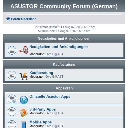
ASUSTOR Community Forum (German)
Foren-Übersicht
Ihr letzter Besuch: Fr Aug 07, 2026 5:57 am
Aktuelle Zeit: Fr Aug 07, 2026 5:57 am
Neuigkeiten und Ankündigungen
Neuigkeiten und Ankündigungen
Moderator:
Ove.B@AST
Kaufberatung
Kaufberatung
Moderator:
Ove.B@AST
App Foren
Offizielle Asustor Apps
3rd-Party Apps
Moderator:
Ove.B@AST
Mobile Apps
Moderator:
Ove.B@AST