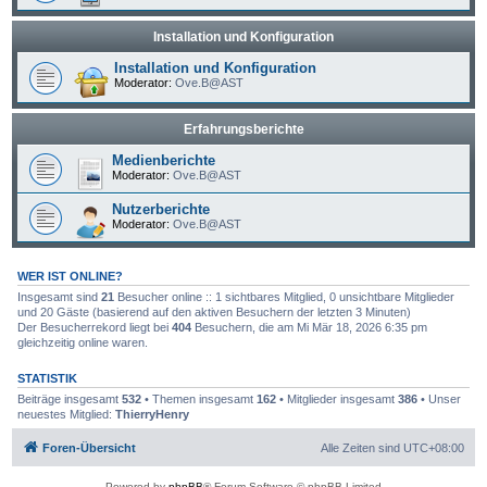
Installation und Konfiguration
Installation und Konfiguration
Moderator:
Ove.B@AST
Erfahrungsberichte
Medienberichte
Moderator:
Ove.B@AST
Nutzerberichte
Moderator:
Ove.B@AST
WER IST ONLINE?
Insgesamt sind
21
Besucher online :: 1 sichtbares Mitglied, 0 unsichtbare Mitglieder
und 20 Gäste (basierend auf den aktiven Besuchern der letzten 3 Minuten)
Der Besucherrekord liegt bei
404
Besuchern, die am Mi Mär 18, 2026 6:35 pm
gleichzeitig online waren.
STATISTIK
Beiträge insgesamt
532
• Themen insgesamt
162
• Mitglieder insgesamt
386
• Unser
neuestes Mitglied:
ThierryHenry
Foren-Übersicht
Alle Zeiten sind
UTC+08:00
Powered by
phpBB
® Forum Software © phpBB Limited