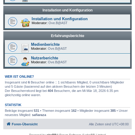
Installation und Konfiguration
Installation und Konfiguration
Moderator:
Ove.B@AST
Erfahrungsberichte
Medienberichte
Moderator:
Ove.B@AST
Nutzerberichte
Moderator:
Ove.B@AST
WER IST ONLINE?
Insgesamt sind
6
Besucher online :: 1 sichtbares Mitglied, 0 unsichtbare Mitglieder
und 5 Gäste (basierend auf den aktiven Besuchern der letzten 3 Minuten)
Der Besucherrekord liegt bei
404
Besuchern, die am Mi Mär 18, 2026 6:35 pm
gleichzeitig online waren.
STATISTIK
Beiträge insgesamt
531
• Themen insgesamt
162
• Mitglieder insgesamt
385
• Unser
neuestes Mitglied:
safiaraza
Foren-Übersicht
Alle Zeiten sind
UTC+08:00
Powered by
phpBB
® Forum Software © phpBB Limited