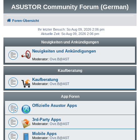
ASUSTOR Community Forum (German)
Foren-Übersicht
Ihr letzter Besuch: So Aug 09, 2026 2:06 pm
Aktuelle Zeit: So Aug 09, 2026 2:06 pm
Neuigkeiten und Ankündigungen
Neuigkeiten und Ankündigungen
Moderator:
Ove.B@AST
Kaufberatung
Kaufberatung
Moderator:
Ove.B@AST
App Foren
Offizielle Asustor Apps
3rd-Party Apps
Moderator:
Ove.B@AST
Mobile Apps
Moderator:
Ove.B@AST