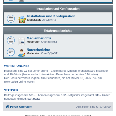
Installation und Konfiguration
Installation und Konfiguration
Moderator:
Ove.B@AST
Erfahrungsberichte
Medienberichte
Moderator:
Ove.B@AST
Nutzerberichte
Moderator:
Ove.B@AST
WER IST ONLINE?
Insgesamt sind
11
Besucher online :: 1 sichtbares Mitglied, 0 unsichtbare Mitglieder
und 10 Gäste (basierend auf den aktiven Besuchern der letzten 3 Minuten)
Der Besucherrekord liegt bei
404
Besuchern, die am Mi Mär 18, 2026 6:35 pm
gleichzeitig online waren.
STATISTIK
Beiträge insgesamt
531
• Themen insgesamt
162
• Mitglieder insgesamt
385
• Unser
neuestes Mitglied:
safiaraza
Foren-Übersicht
Alle Zeiten sind
UTC+08:00
Powered by
phpBB
® Forum Software © phpBB Limited