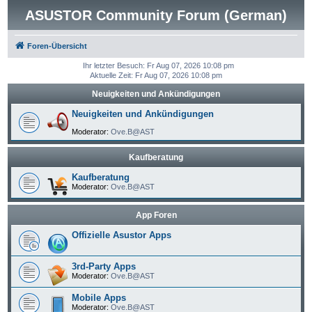
ASUSTOR Community Forum (German)
Foren-Übersicht
Ihr letzter Besuch: Fr Aug 07, 2026 10:08 pm
Aktuelle Zeit: Fr Aug 07, 2026 10:08 pm
Neuigkeiten und Ankündigungen
Neuigkeiten und Ankündigungen
Moderator:
Ove.B@AST
Kaufberatung
Kaufberatung
Moderator:
Ove.B@AST
App Foren
Offizielle Asustor Apps
3rd-Party Apps
Moderator:
Ove.B@AST
Mobile Apps
Moderator:
Ove.B@AST