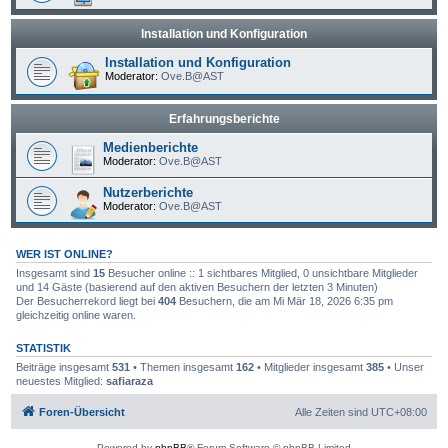
Installation und Konfiguration
Installation und Konfiguration
Moderator:
Ove.B@AST
Erfahrungsberichte
Medienberichte
Moderator:
Ove.B@AST
Nutzerberichte
Moderator:
Ove.B@AST
WER IST ONLINE?
Insgesamt sind
15
Besucher online :: 1 sichtbares Mitglied, 0 unsichtbare Mitglieder
und 14 Gäste (basierend auf den aktiven Besuchern der letzten 3 Minuten)
Der Besucherrekord liegt bei
404
Besuchern, die am Mi Mär 18, 2026 6:35 pm
gleichzeitig online waren.
STATISTIK
Beiträge insgesamt
531
• Themen insgesamt
162
• Mitglieder insgesamt
385
• Unser
neuestes Mitglied:
safiaraza
Foren-Übersicht
Alle Zeiten sind
UTC+08:00
Powered by
phpBB
® Forum Software © phpBB Limited