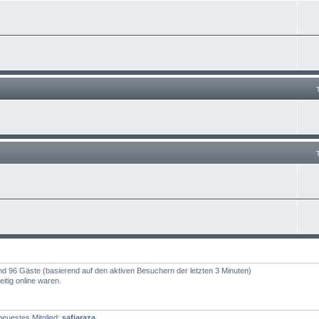
 und 96 Gäste (basierend auf den aktiven Besuchern der letzten 3 Minuten)
itig online waren.
euestes Mitglied:
safiaraza