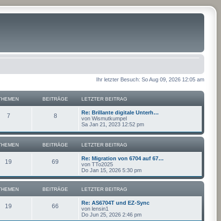
Ihr letzter Besuch: So Aug 09, 2026 12:05 am
THEMEN
BEITRÄGE
LETZTER BEITRAG
Re: Brillante digitale Unterh…
7
8
von
Wismutkumpel
Sa Jan 21, 2023 12:52 pm
THEMEN
BEITRÄGE
LETZTER BEITRAG
Re: Migration von 6704 auf 67…
19
69
von
TTo2025
Do Jan 15, 2026 5:30 pm
THEMEN
BEITRÄGE
LETZTER BEITRAG
Re: AS6704T und EZ-Sync
19
66
von
lensin1
Do Jun 25, 2026 2:46 pm