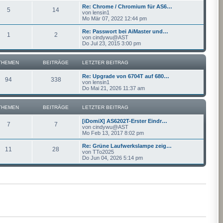
Re: Chrome / Chromium für AS6…
5
14
von
lensin1
Mo Mär 07, 2022 12:44 pm
Re: Passwort bei AiMaster und…
1
2
von
cindywu@AST
Do Jul 23, 2015 3:00 pm
THEMEN
BEITRÄGE
LETZTER BEITRAG
Re: Upgrade von 6704T auf 680…
94
338
von
lensin1
Do Mai 21, 2026 11:37 am
THEMEN
BEITRÄGE
LETZTER BEITRAG
[iDomiX] AS6202T-Erster Eindr…
7
7
von
cindywu@AST
Mo Feb 13, 2017 8:02 pm
Re: Grüne Laufwerkslampe zeig…
11
28
von
TTo2025
Do Jun 04, 2026 5:14 pm