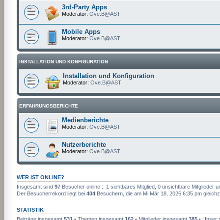
3rd-Party Apps
Moderator:
Ove.B@AST
Mobile Apps
Moderator:
Ove.B@AST
INSTALLATION UND KONFIGURATION
Installation und Konfiguration
Moderator:
Ove.B@AST
ERFAHRUNGSBERICHTE
Medienberichte
Moderator:
Ove.B@AST
Nutzerberichte
Moderator:
Ove.B@AST
WER IST ONLINE?
Insgesamt sind
97
Besucher online :: 1 sichtbares Mitglied, 0 unsichtbare Mitglieder
Der Besucherrekord liegt bei
404
Besuchern, die am Mi Mär 18, 2026 6:35 pm gleichze
STATISTIK
Beiträge insgesamt
531
• Themen insgesamt
162
• Mitglieder insgesamt
385
• Unser n