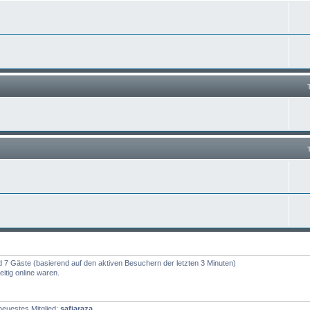
nd 7 Gäste (basierend auf den aktiven Besuchern der letzten 3 Minuten)
itig online waren.
euestes Mitglied:
safiaraza