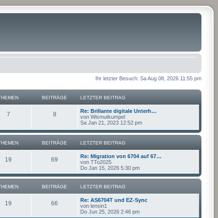
Ihr letzter Besuch: Sa Aug 08, 2026 11:55 pm
THEMEN
BEITRÄGE
LETZTER BEITRAG
Re: Brillante digitale Unterh…
7
8
von
Wismutkumpel
Sa Jan 21, 2023 12:52 pm
THEMEN
BEITRÄGE
LETZTER BEITRAG
Re: Migration von 6704 auf 67…
19
69
von
TTo2025
Do Jan 15, 2026 5:30 pm
THEMEN
BEITRÄGE
LETZTER BEITRAG
Re: AS6704T und EZ-Sync
19
66
von
lensin1
Do Jun 25, 2026 2:46 pm