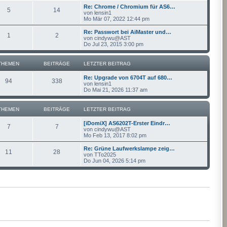
Re: Chrome / Chromium für AS6…
5
14
von
lensin1
Mo Mär 07, 2022 12:44 pm
Re: Passwort bei AiMaster und…
1
2
von
cindywu@AST
Do Jul 23, 2015 3:00 pm
THEMEN
BEITRÄGE
LETZTER BEITRAG
Re: Upgrade von 6704T auf 680…
94
338
von
lensin1
Do Mai 21, 2026 11:37 am
THEMEN
BEITRÄGE
LETZTER BEITRAG
[iDomiX] AS6202T-Erster Eindr…
7
7
von
cindywu@AST
Mo Feb 13, 2017 8:02 pm
Re: Grüne Laufwerkslampe zeig…
11
28
von
TTo2025
Do Jun 04, 2026 5:14 pm