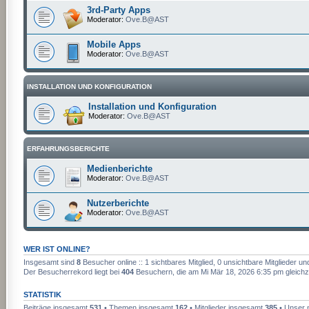
3rd-Party Apps
Moderator:
Ove.B@AST
Mobile Apps
Moderator:
Ove.B@AST
INSTALLATION UND KONFIGURATION
Installation und Konfiguration
Moderator:
Ove.B@AST
ERFAHRUNGSBERICHTE
Medienberichte
Moderator:
Ove.B@AST
Nutzerberichte
Moderator:
Ove.B@AST
WER IST ONLINE?
Insgesamt sind
8
Besucher online :: 1 sichtbares Mitglied, 0 unsichtbare Mitglieder u
Der Besucherrekord liegt bei
404
Besuchern, die am Mi Mär 18, 2026 6:35 pm gleichze
STATISTIK
Beiträge insgesamt
531
• Themen insgesamt
162
• Mitglieder insgesamt
385
• Unser n