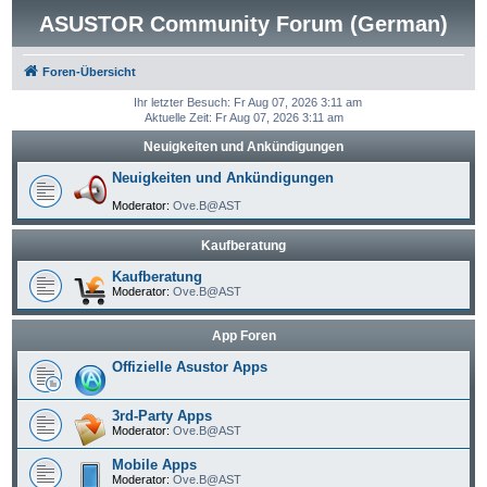
ASUSTOR Community Forum (German)
Foren-Übersicht
Ihr letzter Besuch: Fr Aug 07, 2026 3:11 am
Aktuelle Zeit: Fr Aug 07, 2026 3:11 am
Neuigkeiten und Ankündigungen
Neuigkeiten und Ankündigungen
Moderator:
Ove.B@AST
Kaufberatung
Kaufberatung
Moderator:
Ove.B@AST
App Foren
Offizielle Asustor Apps
3rd-Party Apps
Moderator:
Ove.B@AST
Mobile Apps
Moderator:
Ove.B@AST