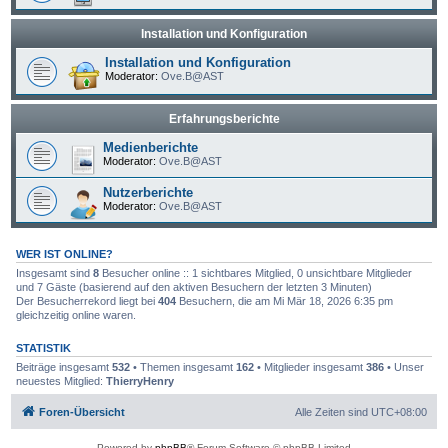
Installation und Konfiguration
Installation und Konfiguration
Moderator:
Ove.B@AST
Erfahrungsberichte
Medienberichte
Moderator:
Ove.B@AST
Nutzerberichte
Moderator:
Ove.B@AST
WER IST ONLINE?
Insgesamt sind
8
Besucher online :: 1 sichtbares Mitglied, 0 unsichtbare Mitglieder
und 7 Gäste (basierend auf den aktiven Besuchern der letzten 3 Minuten)
Der Besucherrekord liegt bei
404
Besuchern, die am Mi Mär 18, 2026 6:35 pm
gleichzeitig online waren.
STATISTIK
Beiträge insgesamt
532
• Themen insgesamt
162
• Mitglieder insgesamt
386
• Unser
neuestes Mitglied:
ThierryHenry
Foren-Übersicht
Alle Zeiten sind
UTC+08:00
Powered by
phpBB
® Forum Software © phpBB Limited