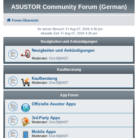
ASUSTOR Community Forum (German)
Foren-Übersicht
Ihr letzter Besuch: Fr Aug 07, 2026 4:36 pm
Aktuelle Zeit: Fr Aug 07, 2026 4:36 pm
Neuigkeiten und Ankündigungen
Neuigkeiten und Ankündigungen
Moderator:
Ove.B@AST
Kaufberatung
Kaufberatung
Moderator:
Ove.B@AST
App Foren
Offizielle Asustor Apps
3rd-Party Apps
Moderator:
Ove.B@AST
Mobile Apps
Moderator:
Ove.B@AST