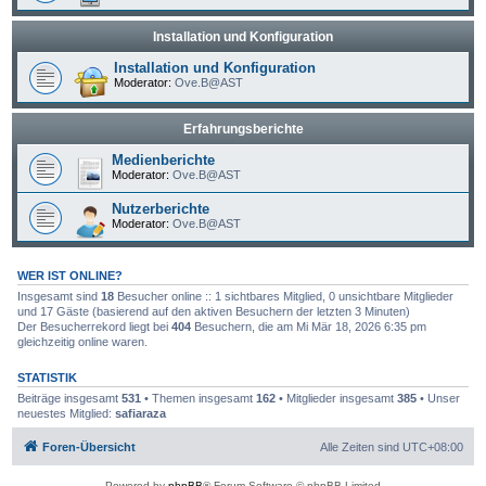
Installation und Konfiguration
Installation und Konfiguration
Moderator:
Ove.B@AST
Erfahrungsberichte
Medienberichte
Moderator:
Ove.B@AST
Nutzerberichte
Moderator:
Ove.B@AST
WER IST ONLINE?
Insgesamt sind
18
Besucher online :: 1 sichtbares Mitglied, 0 unsichtbare Mitglieder
und 17 Gäste (basierend auf den aktiven Besuchern der letzten 3 Minuten)
Der Besucherrekord liegt bei
404
Besuchern, die am Mi Mär 18, 2026 6:35 pm
gleichzeitig online waren.
STATISTIK
Beiträge insgesamt
531
• Themen insgesamt
162
• Mitglieder insgesamt
385
• Unser
neuestes Mitglied:
safiaraza
Foren-Übersicht
Alle Zeiten sind
UTC+08:00
Powered by
phpBB
® Forum Software © phpBB Limited