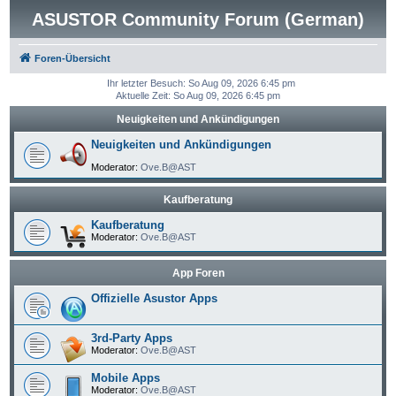
ASUSTOR Community Forum (German)
Foren-Übersicht
Ihr letzter Besuch: So Aug 09, 2026 6:45 pm
Aktuelle Zeit: So Aug 09, 2026 6:45 pm
Neuigkeiten und Ankündigungen
Neuigkeiten und Ankündigungen
Moderator:
Ove.B@AST
Kaufberatung
Kaufberatung
Moderator:
Ove.B@AST
App Foren
Offizielle Asustor Apps
3rd-Party Apps
Moderator:
Ove.B@AST
Mobile Apps
Moderator:
Ove.B@AST