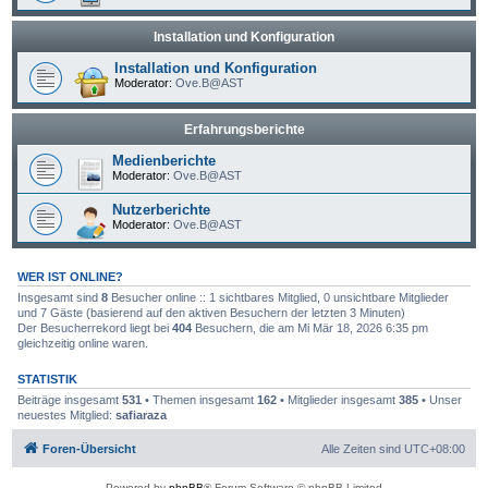
Installation und Konfiguration
Installation und Konfiguration
Moderator:
Ove.B@AST
Erfahrungsberichte
Medienberichte
Moderator:
Ove.B@AST
Nutzerberichte
Moderator:
Ove.B@AST
WER IST ONLINE?
Insgesamt sind
8
Besucher online :: 1 sichtbares Mitglied, 0 unsichtbare Mitglieder
und 7 Gäste (basierend auf den aktiven Besuchern der letzten 3 Minuten)
Der Besucherrekord liegt bei
404
Besuchern, die am Mi Mär 18, 2026 6:35 pm
gleichzeitig online waren.
STATISTIK
Beiträge insgesamt
531
• Themen insgesamt
162
• Mitglieder insgesamt
385
• Unser
neuestes Mitglied:
safiaraza
Foren-Übersicht
Alle Zeiten sind
UTC+08:00
Powered by
phpBB
® Forum Software © phpBB Limited