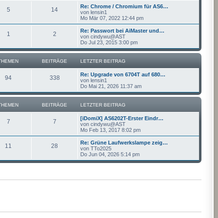
Re: Chrome / Chromium für AS6…
5
14
von
lensin1
Mo Mär 07, 2022 12:44 pm
Re: Passwort bei AiMaster und…
1
2
von
cindywu@AST
Do Jul 23, 2015 3:00 pm
THEMEN
BEITRÄGE
LETZTER BEITRAG
Re: Upgrade von 6704T auf 680…
94
338
von
lensin1
Do Mai 21, 2026 11:37 am
THEMEN
BEITRÄGE
LETZTER BEITRAG
[iDomiX] AS6202T-Erster Eindr…
7
7
von
cindywu@AST
Mo Feb 13, 2017 8:02 pm
Re: Grüne Laufwerkslampe zeig…
11
28
von
TTo2025
Do Jun 04, 2026 5:14 pm