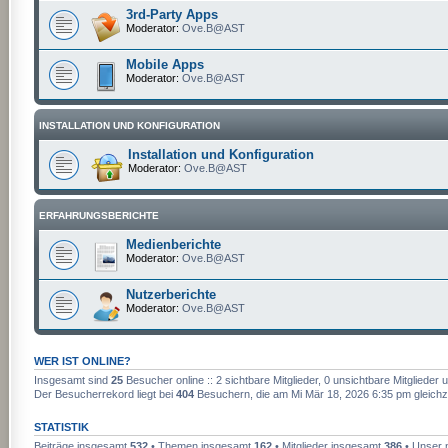
3rd-Party Apps
Moderator:
Ove.B@AST
Mobile Apps
Moderator:
Ove.B@AST
INSTALLATION UND KONFIGURATION
Installation und Konfiguration
Moderator:
Ove.B@AST
ERFAHRUNGSBERICHTE
Medienberichte
Moderator:
Ove.B@AST
Nutzerberichte
Moderator:
Ove.B@AST
WER IST ONLINE?
Insgesamt sind
25
Besucher online :: 2 sichtbare Mitglieder, 0 unsichtbare Mitgliede
Der Besucherrekord liegt bei
404
Besuchern, die am Mi Mär 18, 2026 6:35 pm gleichze
STATISTIK
Beiträge insgesamt
532
• Themen insgesamt
162
• Mitglieder insgesamt
386
• Unser n