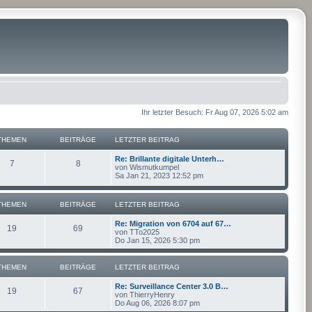
Ihr letzter Besuch: Fr Aug 07, 2026 5:02 am
THEMEN
BEITRÄGE
LETZTER BEITRAG
Re: Brillante digitale Unterh…
7
8
von
Wismutkumpel
Sa Jan 21, 2023 12:52 pm
THEMEN
BEITRÄGE
LETZTER BEITRAG
Re: Migration von 6704 auf 67…
19
69
von
TTo2025
Do Jan 15, 2026 5:30 pm
THEMEN
BEITRÄGE
LETZTER BEITRAG
Re: Surveillance Center 3.0 B…
19
67
von
ThierryHenry
Do Aug 06, 2026 8:07 pm