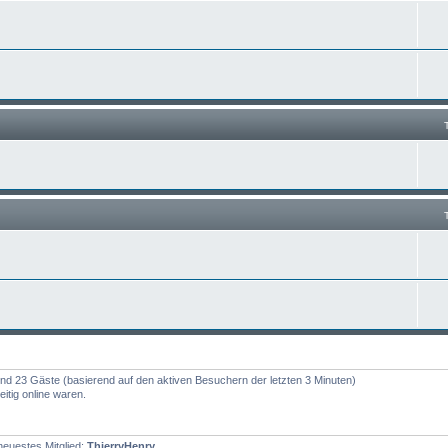
r und 23 Gäste (basierend auf den aktiven Besuchern der letzten 3 Minuten)
itig online waren.
euestes Mitglied:
ThierryHenry